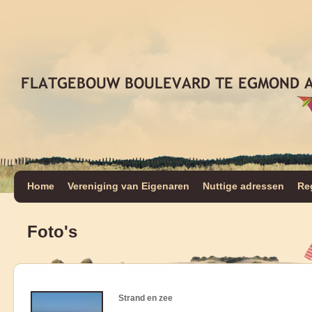
Home
Vereniging van Eigenaren
Nuttige adressen
Re
Foto's
Strand en zee