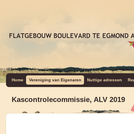
Home
Vereniging van Eigenaren
Nuttige adressen
Re
Kascontrolecommissie, ALV 2019